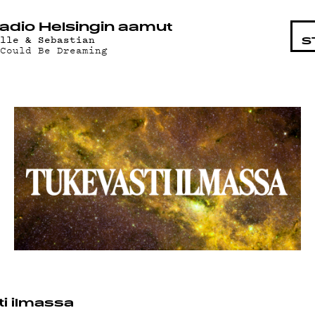
STA
adio Helsingin aamut
elle & Sebastian
S
 Could Be Dreaming
i ilmassa