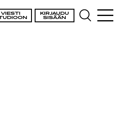
VIESTI
KIRJAUDU
TUDIOON
SISÄÄN