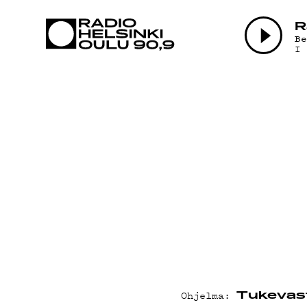
AJANKOHTAI
R
B
I
OHJELMAT
TEKIJÄT
ON-DEMAND
PODCAST
MAINOSTA
Ohjelma:
Tukevast