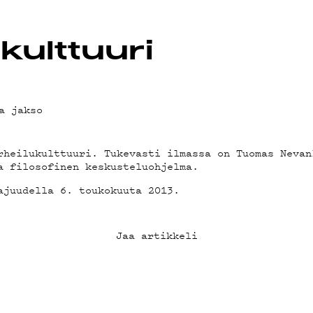
OT
kulttuuri
a jakso
rheilukulttuuri. Tukevasti ilmassa on Tuomas Nevan
a filosofinen keskusteluohjelma.
ajuudella 6. toukokuuta 2013.
Jaa artikkeli