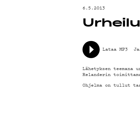
YHTEYSTIED
6.5.2013
Urheilu
G LIVELAB
YSTÄVÄKLUBI
Lataa MP3
Ja
TIETOSUOJA
Lähetyksen teemana u
Relanderin toimittam
Ohjelma on tullut ta