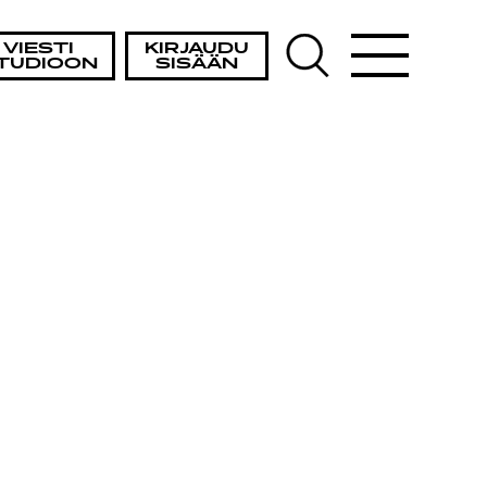
VIESTI
KIRJAUDU
TUDIOON
SISÄÄN