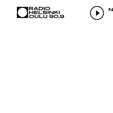
AJANKOHTAI
N
OHJELMAT
TEKIJÄT
ON-DEMAND
PODCAST
MAINOSTA