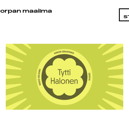
STA
orpan maailma
S