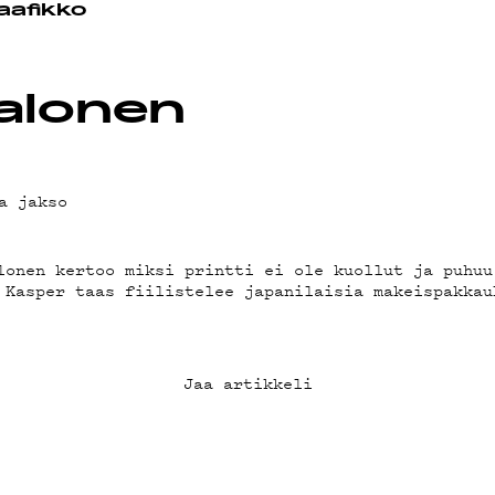
OT
aafikko
Halonen
a jakso
lonen kertoo miksi printti ei ole kuollut ja puhuu
 Kasper taas fiilistelee japanilaisia makeispakkau
Jaa artikkeli