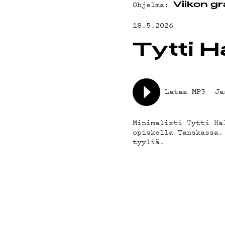
YHTEYSTIED
Ohjelma:
Viikon gr
18.5.2026
G LIVELAB
Tytti 
YSTÄVÄKLUBI
Lataa MP3
Ja
TIETOSUOJA
Minimalisti Tytti Ha
opiskella Tanskassa.
tyyliä.