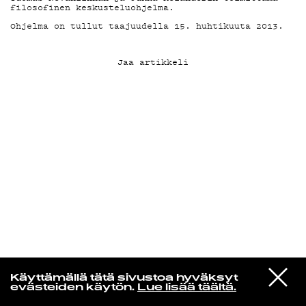
filosofinen keskusteluohjelma.
Ohjelma on tullut taajuudella 15. huhtikuuta 2013.
KIRJAUDU SISÄÄN
Jaa artikkeli
Yö­mu­siik­kia
VIESTI
Yukihiro Takahashi
Käyttämällä tätä sivustoa hyväksyt
STUDIOON
Elastic Dummy
evästeiden käytön.
Lue lisää täältä.