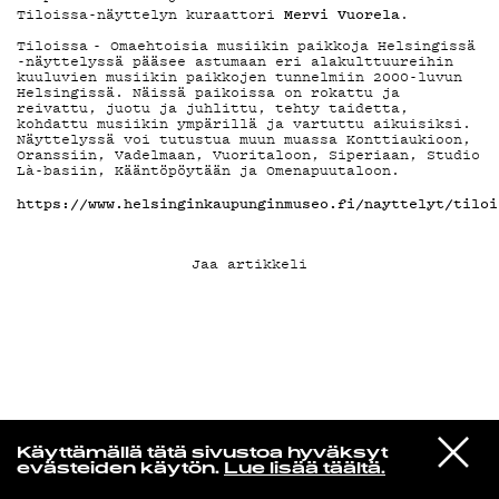
Mervi Vuorela
Tiloissa-näyttelyn kuraattori
.
Tiloissa - Omaehtoisia musiikin paikkoja Helsingissä
KIRJAUDU SISÄÄN
-näyttelyssä pääsee astumaan eri alakulttuureihin
kuuluvien musiikin paikkojen tunnelmiin 2000-luvun
Helsingissä. Näissä paikoissa on rokattu ja
reivattu, juotu ja juhlittu, tehty taidetta,
kohdattu musiikin ympärillä ja vartuttu aikuisiksi.
Näyttelyssä voi tutustua muun muassa Konttiaukioon,
Oranssiin, Vadelmaan, Vuoritaloon, Siperiaan, Studio
Là-basiin, Kääntöpöytään ja Omenapuutaloon.
https://www.helsinginkaupunginmuseo.fi/nayttelyt/tiloi
Jaa artikkeli
Yö­mu­siik­kia
VIESTI
Mitski
Käyttämällä tätä sivustoa hyväksyt
STUDIOON
Remember My Name
evästeiden käytön.
Lue lisää täältä.