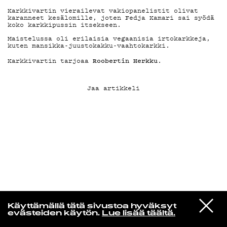
Karkkivartin vierailevat vakiopanelistit olivat
karanneet kesälomille, joten Fedja Kamari sai syödä
KIRJAUDU SISÄÄN
koko karkkipussin itsekseen.
Maistelussa oli erilaisia vegaanisia irtokarkkeja,
kuten mansikka-juustokakku-vaahtokarkki.
Roobertin Herkku
Karkkivartin tarjoaa
.
Jaa artikkeli
Jazz kiinnostaa
VIESTI
Florence Adooni
Käyttämällä tätä sivustoa hyväksyt
STUDIOON
Mam Pe'ela Su'ure
evästeiden käytön.
Lue lisää täältä.