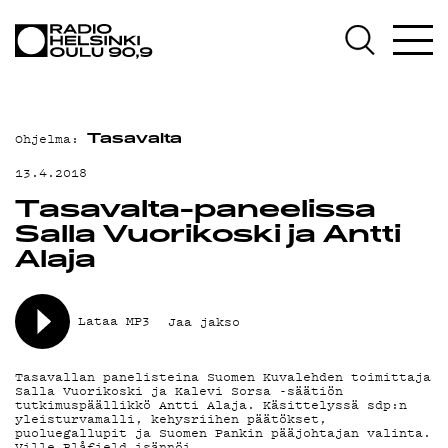
AJANKOHTAISTA
OHJELMAT
TEKIJÄT
Ohjelma:
Tasavalta
ON-DEMAND
13.4.2018
PODCAST
Tasavalta-paneelissa
Salla Vuorikoski ja Antti
MAINOSTA
Alaja
YHTEYSTIEDOT
Lataa MP3
Jaa jakso
G LIVELAB
YSTÄVÄKLUBI
Tasavallan panelisteina Suomen Kuvalehden toimittaja
Salla Vuorikoski ja Kalevi Sorsa -säätiön
tutkimuspäällikkö Antti Alaja. Käsittelyssä sdp:n
TIETOSUOJA
yleisturvamalli, kehysriihen päätökset,
puoluegallupit ja Suomen Pankin pääjohtajan valinta.
Ville Blåfield isännöi.