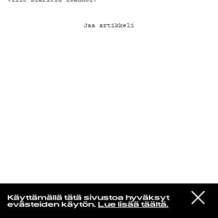
KIRJAUDU SISÄÄN
Jaa artikkeli
Radio Helsingin aamut
VIESTI
Ariana Grande
Käyttämällä tätä sivustoa hyväksyt
STUDIOON
oh well
evästeiden käytön.
Lue lisää täältä.