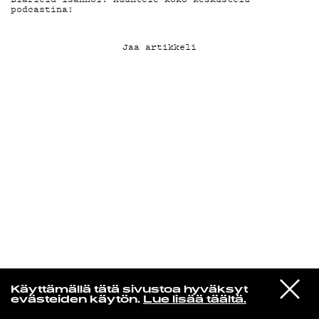
podcastina!
KIRJAUDU SISÄÄN
Jaa artikkeli
Radio Helsingin aamut
VIESTI
Ariana Grande
Käyttämällä tätä sivustoa hyväksyt
STUDIOON
oh well
evästeiden käytön.
Lue lisää täältä.