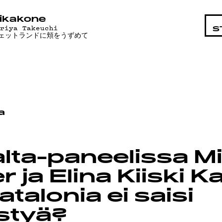
STA
ikakone
ariya Takeuchi
S
ェットランドに頬をうずめて
a
lta-paneelissa Mi
 ja Elina Kiiski Ka
atalonia ei saisi
istyä?