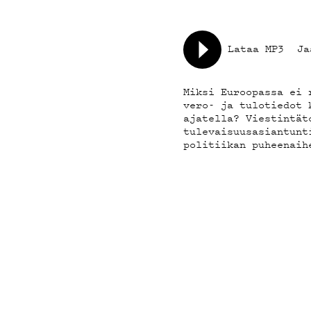
YHTEYSTIED
Lataa MP3
Ja
G LIVELAB
Miksi Euroopassa ei 
YSTÄVÄKLUBI
vero- ja tulotiedot 
ajatella? Viestintät
tulevaisuusasiantunt
politiikan puheenaih
TIETOSUOJA