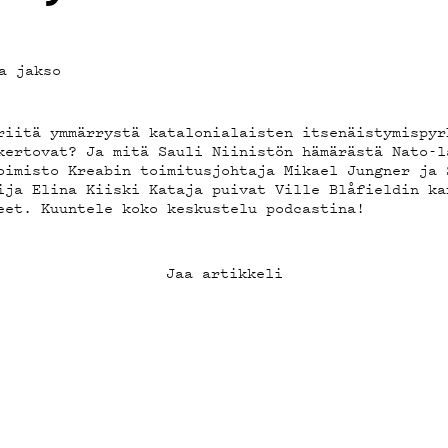
OT
a jakso
riitä ymmärrystä katalonialaisten itsenäistymispyr
kertovat? Ja mitä Sauli Niinistön hämärästä Nato-l
oimisto Kreabin toimitusjohtaja Mikael Jungner ja 
ija Elina Kiiski Kataja puivat Ville Blåfieldin ka
eet. Kuuntele koko keskustelu podcastina!
Jaa artikkeli