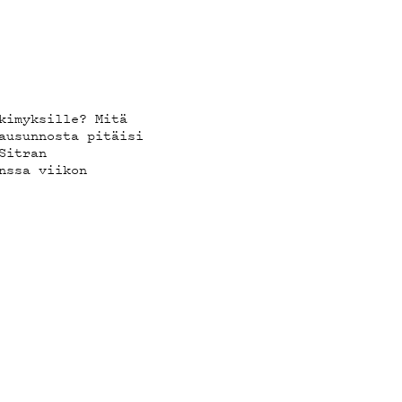
kimyksille? Mitä
ausunnosta pitäisi
Sitran
nssa viikon