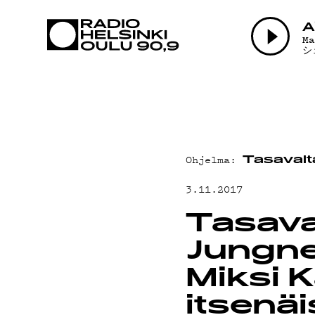
AJANKOHTAI
A
M
シ
OHJELMAT
TEKIJÄT
Ohjelma:
Tasavalt
ON-DEMAND
3.11.2017
PODCAST
Tasava
Jungner
MAINOSTA
Miksi K
itsenä