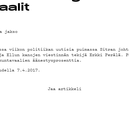
OT
alit
a jakso
ssa viikon politiikan uutisia puimassa Sitran joht
ja Ellun kanojen viestinnän tekijä Erkki Perälä. P
kuntavaalien äänestysprosenttia.
udella 7.4.2017.
Jaa artikkeli