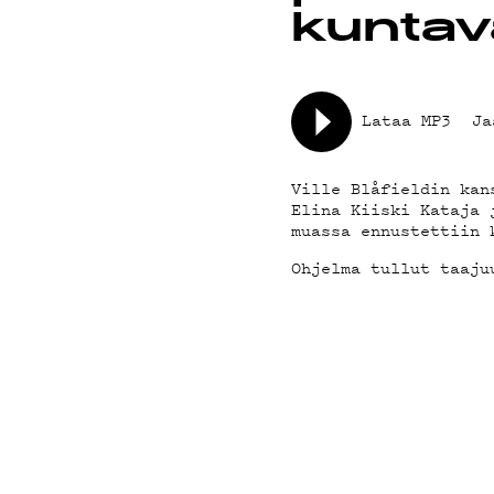
YHTEYSTIED
kuntava
G LIVELAB
Lataa MP3
Ja
YSTÄVÄKLUBI
Ville Blåfieldin kan
Elina Kiiski Kataja 
muassa ennustettiin 
TIETOSUOJA
Ohjelma tullut taaju