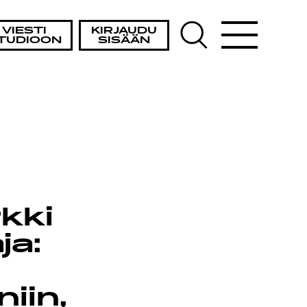
VIESTI
KIRJAUDU
TUDIOON
SISÄÄN
kki
ja:
iin,