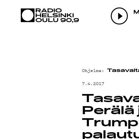
AJANKOHTAI
OHJELMAT
TEKIJÄT
Ohjelma:
Tasavalt
ON-DEMAND
7.4.2017
PODCAST
Tasava
Perälä 
MAINOSTA
Trumpi
palautu