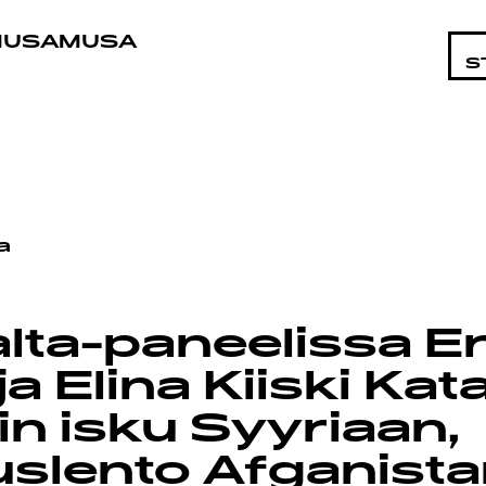
STA
MUSAMUSA
S
a
lta-paneelissa Er
ja Elina Kiiski Kata
n isku Syyriaan,
slento Afganistan