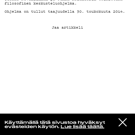
filosofinen keskusteluohjelma.
Ohjelma on tullut taajuudella 30. toukokuuta 2014.
KIRJAUDU SISÄÄN
Jaa artikkeli
Yö­mu­siik­kia
VIESTI
Magyar
Käyttämällä tätä sivustoa hyväksyt
STUDIOON
Kuin Lintuja Sataisi Puihin
evästeiden käytön.
Lue lisää täältä.