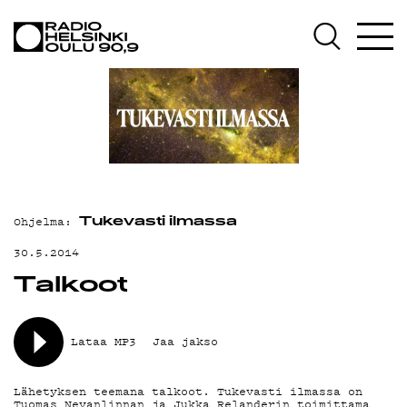
AJANKOHTAISTA
OHJELMAT
TEKIJÄT
ON-DEMAND
PODCAST
Ohjelma:
MAINOSTA
Tukevasti ilmassa
30.5.2014
YHTEYSTIEDOT
Talkoot
G LIVELAB
YSTÄVÄKLUBI
Lataa MP3
Jaa jakso
TIETOSUOJA
Lähetyksen teemana talkoot. Tukevasti ilmassa on
Tuomas Nevanlinnan ja Jukka Relanderin toimittama