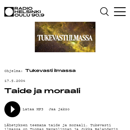
AJANKOHTAISTA
OHJELMAT
TEKIJÄT
ON-DEMAND
PODCAST
Ohjelma:
MAINOSTA
Tukevasti ilmassa
17.5.2004
YHTEYSTIEDOT
Taide ja moraali
G LIVELAB
YSTÄVÄKLUBI
Lataa MP3
Jaa jakso
TIETOSUOJA
Lähetyksen teemana taide ja moraali. Tukevasti
ilmassa on Tuomas Nevanlinnan ja Jukka Relanderin