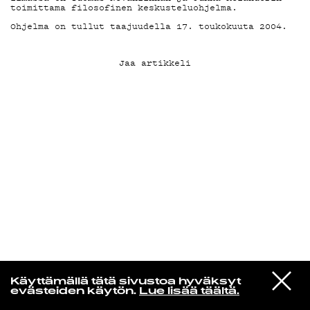
toimittama filosofinen keskusteluohjelma.
Ohjelma on tullut taajuudella 17. toukokuuta 2004.
KIRJAUDU SISÄÄN
Jaa artikkeli
Radio Helsingin aamut
VIESTI
Swapmeet
Käyttämällä tätä sivustoa hyväksyt
STUDIOON
Mount Zero
evästeiden käytön.
Lue lisää täältä.