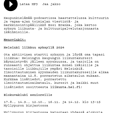
MAINOSTA
Lataa MP3
Jaa jakso
YHTEYSTIEDO
Kaupunkielämää-podcastissa haastattelussa kulttuurin
ja vapaa-ajan toimialan viestintä- ja
markkinointipäällikkö Essi Eranka, joka kertoo
syksyn liikunta- ja kulttuuripalvelutarjonnasta
G LIVELAB
ikäihmisille.
Menovinkit:
Helsinki liikkuu syksyllä 2024
YSTÄVÄKLUBI
Ota aktiivinen startti syksyyn ja löydä oma tapasi
liikkua! Helsingin kaupungin liikuntakurssit
käynnistyvät jälleen syyskuussa, ja tarjolla on
runsaasti ohjattua liikuntaa monen ikäisille ja
tasoisille liikkujille ympäri Helsinkiä.
TIETOSUOJA
Ilmoittautuminen syyskauden liikuntakursseille alkaa
maanantaina 12.8. porrastetun aikataulun mukaan.
Kurkkaa lisätiedot, porrastettu
ilmoittautumisaikataulu, kurssit ja kaikki muut
liikunta.hel.fi
lisätiedot osoitteesta
!
Elokuvaklubi senioreille
KIRJAUDU SISÄÄN
17.8., 14.9., 12.10., 16.11. ja 14.12. klo 13–15
Myllypuron kirjastossa
Myllypuron kirjastossa katsotaan yhdessä elokuvia