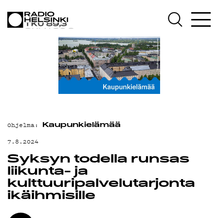
AJANKOHTAIS
OHJELMAT
TEKIJÄT
Ohjelma:
ON-DEMAND
Kaupunkielämää
7.8.2024
Syksyn todella runsas
PODCAST
liikunta- ja
kulttuuripalvelutarjonta
ikäihmisille