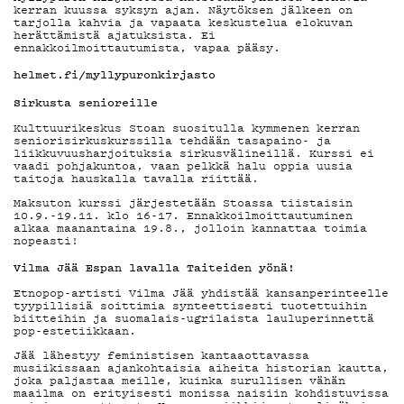
kerran kuussa syksyn ajan. Näytöksen jälkeen on
tarjolla kahvia ja vapaata keskustelua elokuvan
herättämistä ajatuksista. Ei
ennakkoilmoittautumista, vapaa pääsy.
helmet.fi/myllypuronkirjasto
Sirkusta senioreille
Kulttuurikeskus Stoan suositulla kymmenen kerran
seniorisirkuskurssilla tehdään tasapaino- ja
liikkuvuusharjoituksia sirkusvälineillä. Kurssi ei
vaadi pohjakuntoa, vaan pelkkä halu oppia uusia
taitoja hauskalla tavalla riittää.
Maksuton kurssi järjestetään Stoassa tiistaisin
10.9.-19.11. klo 16-17. Ennakkoilmoittautuminen
alkaa maanantaina 19.8., jolloin kannattaa toimia
nopeasti!
Vilma Jää Espan lavalla Taiteiden yönä!
Etnopop-artisti Vilma Jää yhdistää kansanperinteelle
tyypillisiä soittimia synteettisesti tuotettuihin
biitteihin ja suomalais-ugrilaista lauluperinnettä
pop-estetiikkaan.
Jää lähestyy feministisen kantaaottavassa
musiikissaan ajankohtaisia aiheita historian kautta,
joka paljastaa meille, kuinka surullisen vähän
maailma on erityisesti monissa naisiin kohdistuvissa