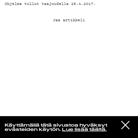
Ohjelma tullut taajuudella 26.4.2017.
KIRJAUDU SISÄÄN
Jaa artikkeli
Yö­mu­siik­kia
VIESTI
Cal Tjader
Käyttämällä tätä sivustoa hyväksyt
STUDIOON
Fried Bananas
evästeiden käytön.
Lue lisää täältä.