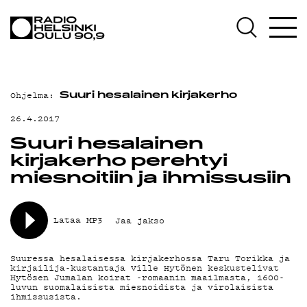
AJANKOHTAISTA
OHJELMAT
TEKIJÄT
Ohjelma:
Suuri hesalainen kirjakerho
ON-DEMAND
26.4.2017
PODCAST
Suuri hesalainen
kirjakerho perehtyi
MAINOSTA
miesnoitiin ja ihmissusiin
YHTEYSTIEDOT
Lataa MP3
Jaa jakso
G LIVELAB
YSTÄVÄKLUBI
Suuressa hesalaisessa kirjakerhossa Taru Torikka ja
kirjailija-kustantaja Ville Hytönen keskustelivat
Hytösen Jumalan koirat -romaanin maailmasta, 1600-
TIETOSUOJA
luvun suomalaisista miesnoidista ja virolaisista
ihmissusista.