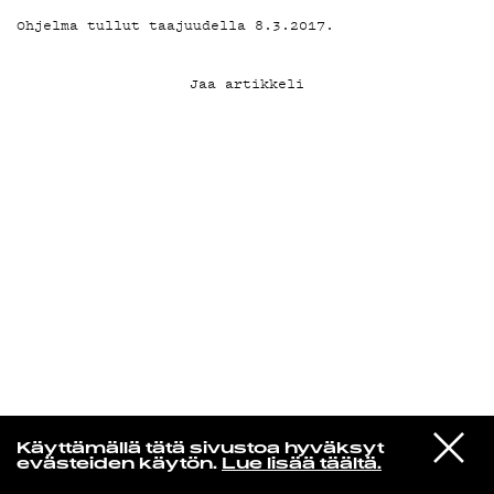
Ohjelma tullut taajuudella 8.3.2017.
KIRJAUDU SISÄÄN
Jaa artikkeli
VIESTI
Radio Helsingin aamut
Käyttämällä tätä sivustoa hyväksyt
STUDIOON
evästeiden käytön.
Lue lisää täältä.