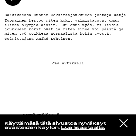
KIRJAUDU SISÄÄN
Katja
Safkiksessa Suomen Kokkimaajoukkueen johtaja
Tuomainen
kertoo miten kokit valmistatuvat oman
alansa olympialaisiin. Kuulemme myös, millaisia
joukkueen kokit ovat ja miten sinne voi päästä ja
miten työ poikkeaa normaalista kokin työstä.
Anikó
Lehtinen
Toimittajana
.
Jaa artikkeli
MITÄ TÄÄLLÄ
TAPAHTUU
VIESTI
Jorja Smith
Käyttämällä tätä sivustoa hyväksyt
STUDIOON
On Your Own
evästeiden käytön.
Lue lisää täältä.