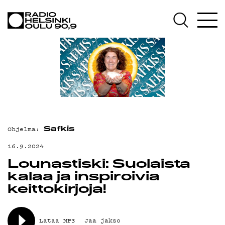
AJANKOHTAISTA
OHJELMAT
TEKIJÄT
ON-DEMAND
PODCAST
MAINOSTA
Ohjelma:
Safkis
YHTEYSTIEDOT
16.9.2024
Lounastiski: Suolaista
G LIVELAB
kalaa ja inspiroivia
YSTÄVÄKLUBI
keittokirjoja!
TIETOSUOJA
Lataa MP3
Jaa jakso