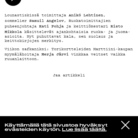
KIRJAUDU SISÄÄN
Anikó Lehtinen
Lounastiskissä toimittaja
,
Samuil Angelov
sommelier
, Ruokatoimittajien
Kati Pohja
Risto
puheenjohtaja
ja keittiömestari
Mikkola
käsittelevät ajankohtaisia ruoka- ja juoma-
asioita. Nyt puhuttavat kala, sen suolaus ja
keittokirjojen merkitys.
Viikon safkaniksi: Torikortteleiden Marttiini-kaupan
Merja Järvi
myymälähoitaja
vinkkaa veitset vaikka
ruuanlaittoon.
Jaa artikkeli
VIESTI
MUSAMUSA
Käyttämällä tätä sivustoa hyväksyt
STUDIOON
evästeiden käytön.
Lue lisää täältä.