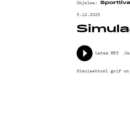
YHTEYSTIED
Ohjelma:
Sporttiva
5.12.2025
G LIVELAB
Simula
YSTÄVÄKLUBI
Lataa MP3
Ja
TIETOSUOJA
Simulaattori golf on