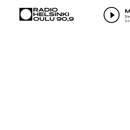
AJANKOHTAI
M
D
S
OHJELMAT
TEKIJÄT
ON-DEMAND
PODCAST
MAINOSTA