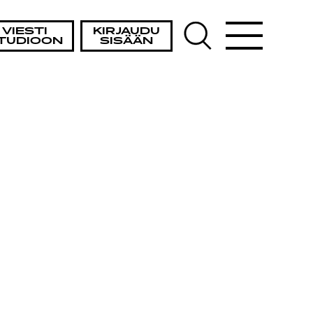
VIESTI
KIRJAUDU
TUDIOON
SISÄÄN