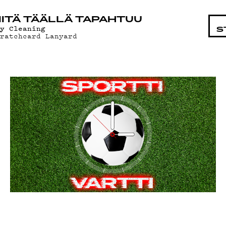
STA
ITÄ TÄÄLLÄ TAPAHTUU
ry Cleaning
S
cratchcard Lanyard