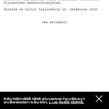
filosofinen keskusteluohjelma.
Ohjelma on tullut taajuudella 12. kesäkuuta 2015.
KIRJAUDU SISÄÄN
Jaa artikkeli
Edu Kehäkettunen
VIESTI
Mariya Takeuchi
Käyttämällä tätä sivustoa hyväksyt
STUDIOON
シェットランドに頬をうずめて
evästeiden käytön.
Lue lisää täältä.