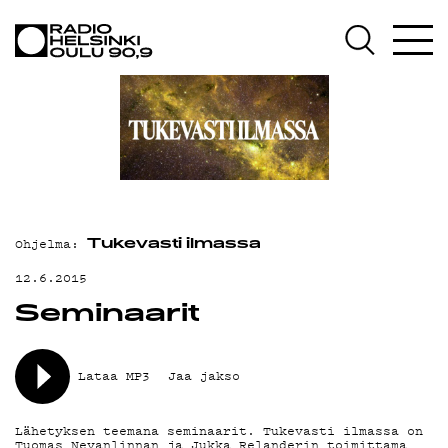
AJANKOHTAISTA
OHJELMAT
TEKIJÄT
ON-DEMAND
PODCAST
Ohjelma:
MAINOSTA
Tukevasti ilmassa
12.6.2015
YHTEYSTIEDOT
Seminaarit
G LIVELAB
YSTÄVÄKLUBI
Lataa MP3
Jaa jakso
TIETOSUOJA
Lähetyksen teemana seminaarit. Tukevasti ilmassa on
Tuomas Nevanlinnan ja Jukka Relanderin toimittama