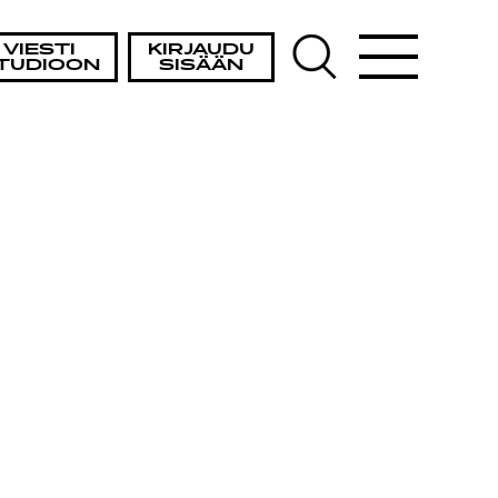
VIESTI
KIRJAUDU
TUDIOON
SISÄÄN