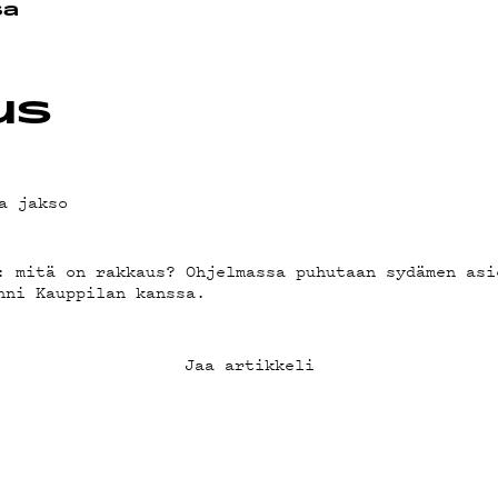
OT
sa
us
a jakso
: mitä on rakkaus? Ohjelmassa puhutaan sydämen asi
nni Kauppilan kanssa.
Jaa artikkeli