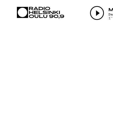
AJANKOHTAI
M
D
I
OHJELMAT
TEKIJÄT
ON-DEMAND
PODCAST
MAINOSTA