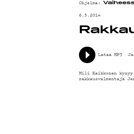
YHTEYSTIED
Ohjelma:
Vaihees
6.5.2014
G LIVELAB
Rakka
YSTÄVÄKLUBI
Lataa MP3
Ja
TIETOSUOJA
Mili Kaikkonen kysyy
rakkausvalmentaja Je