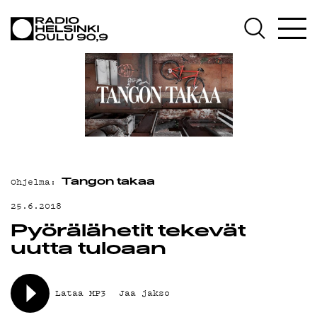
AJANKOHTAISTA
OHJELMAT
TEKIJÄT
ON-DEMAND
PODCAST
MAINOSTA
Ohjelma:
Tangon takaa
YHTEYSTIEDOT
25.6.2018
Pyörälähetit tekevät
G LIVELAB
uutta tuloaan
YSTÄVÄKLUBI
TIETOSUOJA
Lataa MP3
Jaa jakso