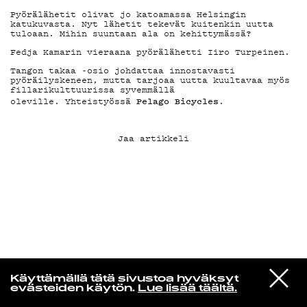
Pyörälähetit olivat jo katoamassa Helsingin
katukuvasta. Nyt lähetit tekevät kuitenkin uutta
KIRJAUDU SISÄÄN
tuloaan. Mihin suuntaan ala on kehittymässä?
Fedja Kamarin vieraana pyörälähetti Iiro Turpeinen.
Tangon takaa -osio johdattaa innostavasti
pyöräilyskeneen, mutta tarjoaa uutta kuultavaa myös
fillarikulttuurissa syvemmällä
Pelago Bicycles
oleville. Yhteistyössä
.
Jaa artikkeli
VIESTI
Jotain lainattua
Käyttämällä tätä sivustoa hyväksyt
STUDIOON
evästeiden käytön.
Lue lisää täältä.