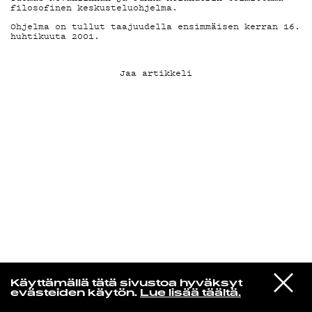
filosofinen keskusteluohjelma.
Ohjelma on tullut taajuudella ensimmäisen kerran 16.
KIRJAUDU SISÄÄN
huhtikuuta 2001.
Jaa artikkeli
VIESTI
Yti­mes­sä
Käyttämällä tätä sivustoa hyväksyt
STUDIOON
evästeiden käytön.
Lue lisää täältä.