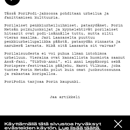
Tässä PoriPodi-jaksossa pohditaan urheilua ja
KIRJAUDU SISÄÄN
fanittamisen kulttuuria.
Porilaiset penkkiurheiluihmiset, patasydämet, Porin
Metsän polkujuoksijat ja kyynelehtivät porilaiset
hitsarit ovat podi-isännälle tuttu, mutta silti
vieras maailma. Jari Laasaselta puuttuu
penkkiurheilupalikka päästä, patasydän rinnasta ja
narukerä lavasta. Mikä sitä Laasasta sit vaivaa?
Porilaisuudesta ei voi puhua ilman intohimoa
urheiluun. Vieraina ovat kansallista huomiota saanut
Ässä-fani, ”TikTok-Anni”, eli Anni Leppäkorpi sekä
Porispere-festivaalin pääjehu, Harri Vilkuna, joka
tuntee Porin Metsän polut kuin omat juoksutossunsa
ja rakastaa koripalloa.
PoriPodin tarjoaa Porin kaupunki.
Jaa artikkeli
Yö­mu­siik­kia
VIESTI
Curtis Harding
Käyttämällä tätä sivustoa hyväksyt
STUDIOON
Drive My Car
evästeiden käytön.
Lue lisää täältä.