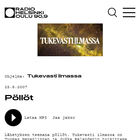
AJANKOHTAISTA
OHJELMAT
TEKIJÄT
ON-DEMAND
PODCAST
Ohjelma:
MAINOSTA
Tukevasti ilmassa
25.6.2007
YHTEYSTIEDOT
Pöllöt
G LIVELAB
YSTÄVÄKLUBI
Lataa MP3
Jaa jakso
TIETOSUOJA
Lähetyksen teemana pöllöt. Tukevasti ilmassa on
Tuomas Nevanlinnan ja Jukka Relanderin toimittama