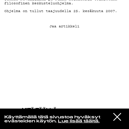
filosofinen keskusteluohjelma.
Ohjelma on tullut taajuudella 25. kesäkuuta 2007.
KIRJAUDU SISÄÄN
Jaa artikkeli
MITÄ TÄÄLLÄ
TAPAHTUU
VIESTI
Courtney Barnett
Käyttämällä tätä sivustoa hyväksyt
STUDIOON
Here's the Thing
evästeiden käytön.
Lue lisää täältä.