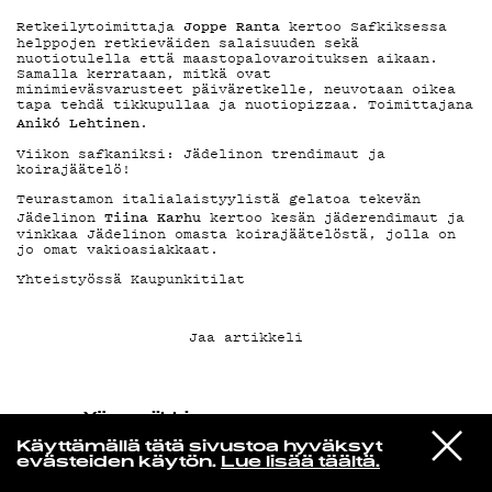
Joppe Ranta
Retkeilytoimittaja
kertoo Safkiksessa
helppojen retkieväiden salaisuuden sekä
KIRJAUDU SISÄÄN
nuotiotulella että maastopalovaroituksen aikaan.
Samalla kerrataan, mitkä ovat
minimieväsvarusteet päiväretkelle, neuvotaan oikea
tapa tehdä tikkupullaa ja nuotiopizzaa. Toimittajana
Anikó Lehtinen
.
Viikon safkaniksi: Jädelinon trendimaut ja
koirajäätelö!
Teurastamon italialaistyylistä gelatoa tekevän
Tiina Karhu
Jädelinon
kertoo kesän jäderendimaut ja
vinkkaa Jädelinon omasta koirajäätelöstä, jolla on
jo omat vakioasiakkaat.
Yhteistyössä Kaupunkitilat
Jaa artikkeli
Yö­mu­siik­kia
Pekka Laitinen
VIESTI
Pois Kuljen Pääni Painaen
Käyttämällä tätä sivustoa hyväksyt
STUDIOON
(Remastered)
evästeiden käytön.
Lue lisää täältä.