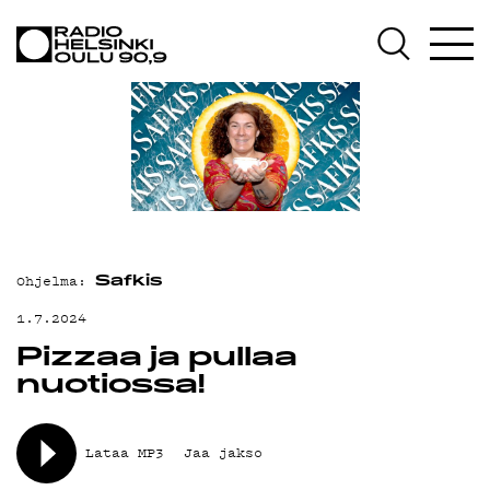
AJANKOHTAISTA
OHJELMAT
TEKIJÄT
ON-DEMAND
PODCAST
MAINOSTA
Ohjelma:
Safkis
YHTEYSTIEDOT
1.7.2024
Pizzaa ja pullaa
G LIVELAB
nuotiossa!
YSTÄVÄKLUBI
TIETOSUOJA
Lataa MP3
Jaa jakso