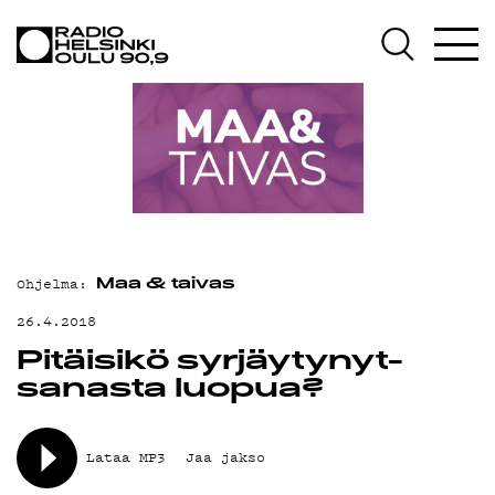
AJANKOHTAISTA
OHJELMAT
TEKIJÄT
ON-DEMAND
PODCAST
MAINOSTA
Ohjelma:
Maa & taivas
YHTEYSTIEDOT
26.4.2018
Pitäisikö syrjäytynyt-
G LIVELAB
sanasta luopua?
YSTÄVÄKLUBI
TIETOSUOJA
Lataa MP3
Jaa jakso