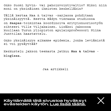
Onko Suomi hyvin- vai pahoinvointivaltio? Miksi niin
moni on yksinäinen ihmisten keskelläkin?
KIRJAUDU SISÄÄN
Tällä kertaa Maa & taivas -sarjassa pohditaan
yksinäisyyttä. Reetta Rädyn vieraana studiossa
Saapas
on
-toimintaa koordinoiva erityisnuorisotyön
sihteeri Ville Viljakainen. Lisäksi jaksossa
kuullaan Turun yliopiston apulaisprofessori Niina
Junttilan haastattelu.
Onko yksinäisyys aikamme epidemia, jonka leviämistä
ei voi pysäyttää?
Maa & taivas -
Keskustelu jakson teemasta jatkuu
blogissa
.
Jaa artikkeli
Jazz kiinnostaa
VIESTI
Florence Adooni
Käyttämällä tätä sivustoa hyväksyt
STUDIOON
Mam Pe'ela Su'ure
evästeiden käytön.
Lue lisää täältä.