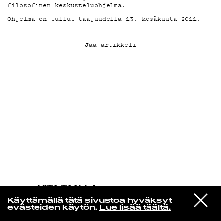
filosofinen keskusteluohjelma.
Ohjelma on tullut taajuudella 13. kesäkuuta 2011.
KIRJAUDU SISÄÄN
Jaa artikkeli
MITÄ TÄÄLLÄ
TAPAHTUU
VIESTI
The Replacements
Käyttämällä tätä sivustoa hyväksyt
STUDIOON
Swingin Party
evästeiden käytön.
Lue lisää täältä.