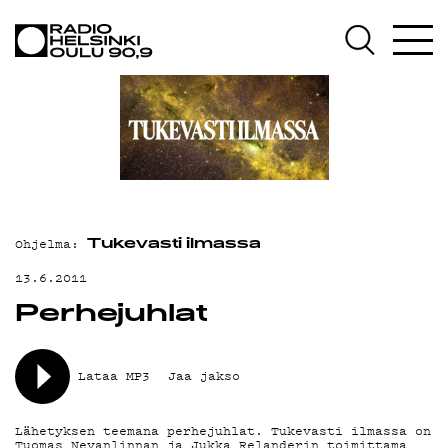
AJANKOHTAISTA
OHJELMAT
TEKIJÄT
ON-DEMAND
PODCAST
Ohjelma:
MAINOSTA
Tukevasti ilmassa
13.6.2011
YHTEYSTIEDOT
Perhejuhlat
G LIVELAB
YSTÄVÄKLUBI
Lataa MP3
Jaa jakso
TIETOSUOJA
Lähetyksen teemana perhejuhlat. Tukevasti ilmassa on
Tuomas Nevanlinnan ja Jukka Relanderin toimittama