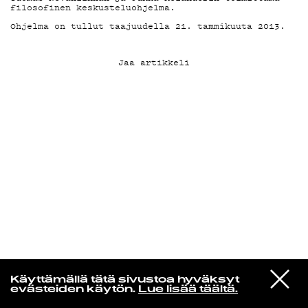
filosofinen keskusteluohjelma.
Ohjelma on tullut taajuudella 21. tammikuuta 2013.
KIRJAUDU SISÄÄN
Jaa artikkeli
Edu Kehäkettunen
VIESTI
Glen Hansard
Käyttämällä tätä sivustoa hyväksyt
STUDIOON
Leave a Light
evästeiden käytön.
Lue lisää täältä.