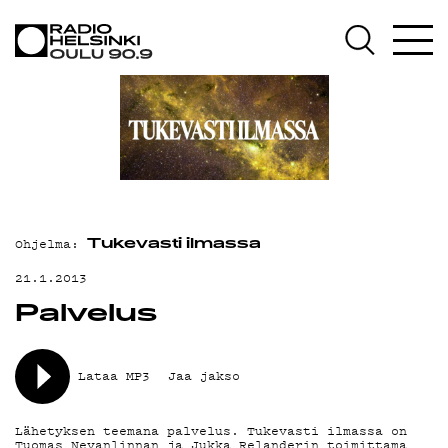
AJANKOHTAISTA
OHJELMAT
TEKIJÄT
ON-DEMAND
PODCAST
Ohjelma:
MAINOSTA
Tukevasti ilmassa
21.1.2013
YHTEYSTIEDOT
Palvelus
G LIVELAB
YSTÄVÄKLUBI
Lataa MP3
Jaa jakso
TIETOSUOJA
Lähetyksen teemana palvelus. Tukevasti ilmassa on
Tuomas Nevanlinnan ja Jukka Relanderin toimittama