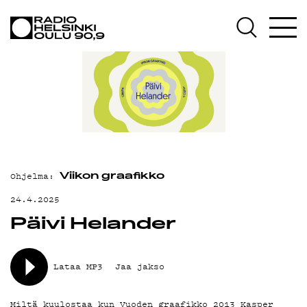
AJANKOHTAISTA
OHJELMAT
TEKIJÄT
ON-DEMAND
PODCAST
MAINOSTA
Ohjelma:
Viikon graafikko
YHTEYSTIEDOT
24.4.2025
Päivi Helander
G LIVELAB
YSTÄVÄKLUBI
Lataa MP3
Jaa jakso
TIETOSUOJA
Miltä kuulostaa kun Vuoden graafikko 2013 Kasper