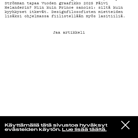
Strömman tapaa Vuoden graafikko 2025 Päivi
Helanderin? Niin kuin Prince sanoisi: siltä kuin
kyyhkyset itkevät. Designfilosofisten mietteiden
KIRJAUDU SISÄÄN
lisäksi ohjelmassa fiilistellään myös lasitiiliä.
Jaa artikkeli
De Räp Radio Show
VIESTI
Mariya Takeuchi
Käyttämällä tätä sivustoa hyväksyt
STUDIOON
シェットランドに頬をうずめて
evästeiden käytön.
Lue lisää täältä.