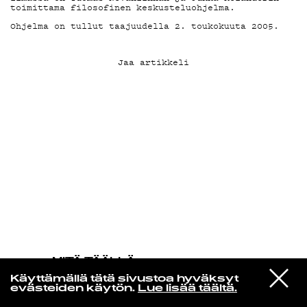
toimittama filosofinen keskusteluohjelma.
Ohjelma on tullut taajuudella 2. toukokuuta 2005.
KIRJAUDU SISÄÄN
Jaa artikkeli
MITÄ TÄÄLLÄ
TAPAHTUU
VIESTI
Faye Webster
Käyttämällä tätä sivustoa hyväksyt
STUDIOON
He Loves Me Yeah!
evästeiden käytön.
Lue lisää täältä.