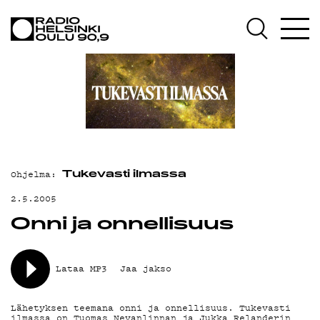
AJANKOHTAISTA
OHJELMAT
TEKIJÄT
ON-DEMAND
PODCAST
Ohjelma:
MAINOSTA
Tukevasti ilmassa
2.5.2005
YHTEYSTIEDOT
Onni ja onnellisuus
G LIVELAB
YSTÄVÄKLUBI
Lataa MP3
Jaa jakso
TIETOSUOJA
Lähetyksen teemana onni ja onnellisuus. Tukevasti
ilmassa on Tuomas Nevanlinnan ja Jukka Relanderin