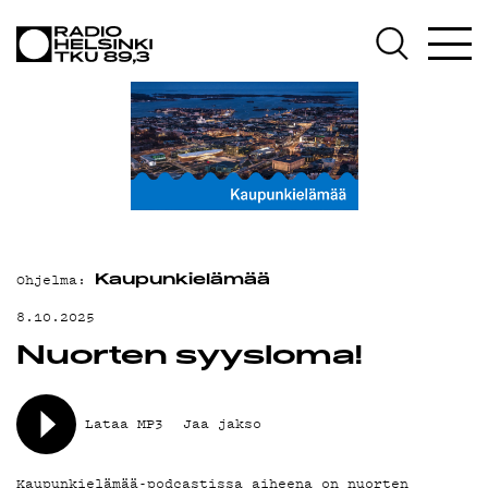
AJANKOHTA
OHJELMAT
TEKIJÄT
Ohjelma:
Kaupunkielämää
8.10.2025
ON-DEMAND
Nuorten syysloma!
PODCAST
Lataa MP3
Jaa jakso
Kaupunkielämää-podcastissa aiheena on nuorten