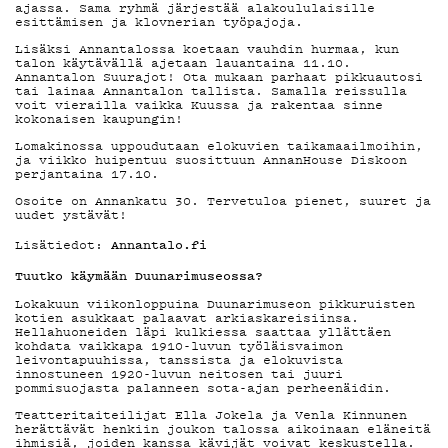
ajassa. Sama ryhmä järjestää alakoululaisille
esittämisen ja klovnerian työpajoja.
Lisäksi Annantalossa koetaan vauhdin hurmaa, kun
KIRJAUDU SISÄÄN
talon käytävällä ajetaan lauantaina 11.10.
Annantalon Suurajot! Ota mukaan parhaat pikkuautosi
tai lainaa Annantalon tallista. Samalla reissulla
voit vierailla vaikka Kuussa ja rakentaa sinne
kokonaisen kaupungin!
Lomakinossa uppoudutaan elokuvien taikamaailmoihin,
ja viikko huipentuu suosittuun AnnanHouse Diskoon
perjantaina 17.10.
Osoite on Annankatu 30. Tervetuloa pienet, suuret ja
uudet ystävät!
Annantalo.fi
Lisätiedot:
Tuutko käymään Duunarimuseossa?
Lokakuun viikonloppuina Duunarimuseon pikkuruisten
kotien asukkaat palaavat arkiaskareisiinsa.
Hellahuoneiden läpi kulkiessa saattaa yllättäen
kohdata vaikkapa 1910-luvun työläisvaimon
leivontapuuhissa, tanssista ja elokuvista
innostuneen 1920-luvun neitosen tai juuri
pommisuojasta palanneen sota-ajan perheenäidin.
Teatteritaiteilijat Ella Jokela ja Venla Kinnunen
herättävät henkiin joukon talossa aikoinaan eläneitä
ihmisiä, joiden kanssa kävijät voivat keskustella.