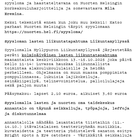
syysloma ja haastateltavana on Nuorten Helsingin
MAINOSTA
Mila
korkeakouluharjoittelija ja somevastaava
Eremina
.
Keksi tekemistä ennen kun joku muu keksii! Katso
parhaat Nuorten Helsingin tärpit syyslomaan
https://nuorten.hel.fi/syysloma/
YHTEYSTIE
Syysloman lasten liikuntatapahtuma Liikuntamyllyssä
Syyslomalla Myllypuron Liikuntamyllyssä järjestetään
kolmipäiväinen lasten liikuntatapahtuma
peräti
maanantaista keskiviikkoon 13.–15.10.2025 joka päivä
G LIVELAB
kello 11–14! Luvassa hauskaa liikunnallista
toimintaa alakoulukoululaisille ja heidän
perheilleen. Ohjelmassa on muun muassa pomppimista
pomppulinnassa, lukuisia lajikokeiluja,
seinäkiipeilyä, telinevoimistelua, palloilulajeja
sekä paljon muuta!
YSTÄVÄKLUB
Pääsymaksu: lapset 2,10 euroa, aikuiset 3,60 euroa
Syyslomalla lasten ja nuorten oma taidekeskus
Annantalo on täynnä seikkailuja, työpajoja, leffoja
ja diskotunnelmaa
TIETOSUOJ
Annantalolla nähdään lauantaista tiistaihin (11.–
14.10.) itävaltalaisen teatteriryhmän musiikkia,
kuvataidetta ja teatteria yhdistelevä sanaton esitys
Bright spots & Eye catchers – Värikkäitä seikkailuja