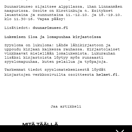
Duunarimuseo sijaitsee Alppilassa, ihan Linnanmäen
naapurissa. Osoite on Kirstinkuja 4. Esitykset
lauantaina ja sunnuntaina 11.–12.10. ja 18.-19.10.
klo 11.30-16. Vapaa pääsy!
duunarimuseo.fi
Lisätiedot:
Lukemisen iloa ja lomapuuhaa kirjastoissa
Syysloma on lukuloma! Lähde lähikirjastoon ja
uppoudu kirjaan kaikessa rauhassa. Kirjastolaiset
vinkkaavat mielellään lomalukemista. Lukurauhan
lisäksi kirjastoista löytyy myös runsaasti
syyslomapuuhaa, kuten pelailua ja työpajoja.
Tarkemmat tiedot syyslomatekemisestä löydät
helmet.fi
kirjastojen verkkosivuilta osoitteesta
.
Jaa artikkeli
MITÄ TÄÄLLÄ
TAPAHTUU
VIESTI