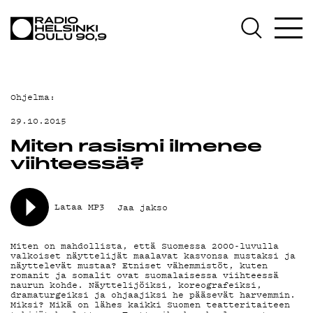
AJANKOHTAISTA
OHJELMAT
TEKIJÄT
Ohjelma:
ON-DEMAND
29.10.2015
PODCAST
Miten rasismi ilmenee
viihteessä?
MAINOSTA
YHTEYSTIEDOT
Lataa MP3
Jaa jakso
G LIVELAB
Miten on mahdollista, että Suomessa 2000-luvulla
valkoiset näyttelijät maalavat kasvonsa mustaksi ja
YSTÄVÄKLUBI
näyttelevät mustaa? Etniset vähemmistöt, kuten
romanit ja somalit ovat suomalaisessa viihteessä
naurun kohde. Näyttelijöiksi, koreografeiksi,
TIETOSUOJA
dramaturgeiksi ja ohjaajiksi he pääsevät harvemmin.
Miksi? Mikä on lähes kaikki Suomen teatteritaiteen