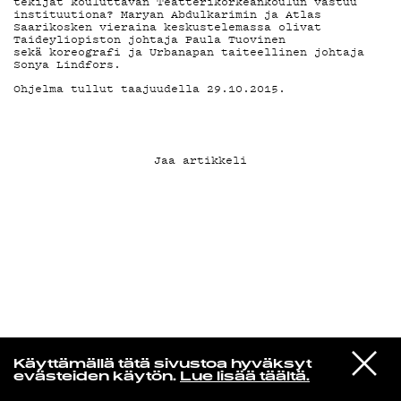
tekijät kouluttavan Teatterikorkeankoulun vastuu
instituutiona? Maryan Abdulkarimin ja Atlas
Saarikosken vieraina keskustelemassa olivat
Taideyliopiston johtaja Paula Tuovinen
KIRJAUDU SISÄÄN
sekä koreografi ja Urbanapan taiteellinen johtaja
Sonya Lindfors.
Ohjelma tullut taajuudella 29.10.2015.
Jaa artikkeli
VIESTI
Norpan maailma
Käyttämällä tätä sivustoa hyväksyt
STUDIOON
evästeiden käytön.
Lue lisää täältä.