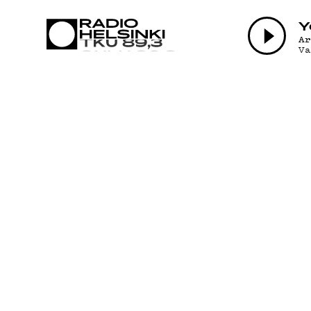
AJANKOHTAI
Y
A
V
OHJELMAT
TEKIJÄT
ON-DEMAND
PODCAST
MAINOSTA