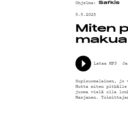
Ohjelma:
YHTEYSTIED
Safkis
5.5.2025
G LIVELAB
Miten p
makua 
YSTÄVÄKLUBI
Lataa MP3
Ja
TIETOSUOJA
Supisuomalainen, jo 
Mutta miten pitkälle
juoma vielä olla lon
Marjanen. Toimittaja