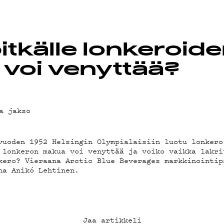
OT
itkälle lonkeroid
voi venyttää?
a jakso
vuoden 1952 Helsingin Olympialaisiin luotu lonkero
 lonkeron makua voi venyttää ja voiko vaikka lakri
kero? Vieraana Arctic Blue Beverages markkinointip
na Anikó Lehtinen.
Jaa artikkeli