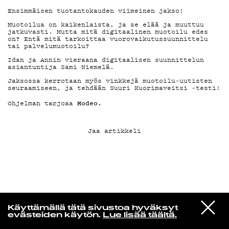
Ensimmäisen tuotantokauden viimeinen jakso!
KIRJAUDU SISÄÄN
Muotoilua on kaikenlaista, ja se elää ja muuttuu
jatkuvasti. Mutta mitä digitaalinen muotoilu edes
on? Entä mitä tarkoittaa vuorovaikutussuunnittelu
tai palvelumuotoilu?
Idan ja Annin vieraana digitaalisen suunnittelun
asiantuntija Sami Niemelä.
Jaksossa kerrotaan myös vinkkejä muotoilu-uutisten
seuraamiseen, ja tehdään Suuri Kuorimaveitsi -testi!
Modeo.
Ohjelman tarjoaa
Jaa artikkeli
Yö­mu­siik­kia
VIESTI
Belle And Sebastian
Käyttämällä tätä sivustoa hyväksyt
STUDIOON
When You're Not With Me
evästeiden käytön.
Lue lisää täältä.