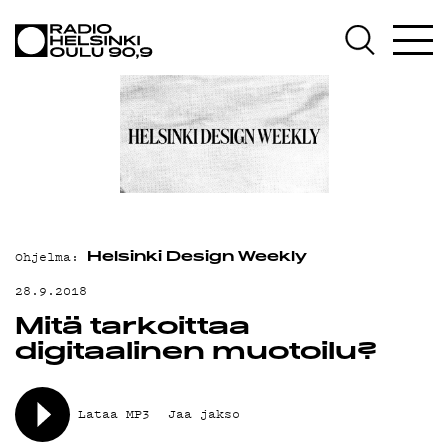
AJANKOHTAISTA
OHJELMAT
TEKIJÄT
ON-DEMAND
PODCAST
MAINOSTA
Ohjelma:
Helsinki Design Weekly
YHTEYSTIEDOT
28.9.2018
Mitä tarkoittaa
G LIVELAB
digitaalinen muotoilu?
YSTÄVÄKLUBI
TIETOSUOJA
Lataa MP3
Jaa jakso