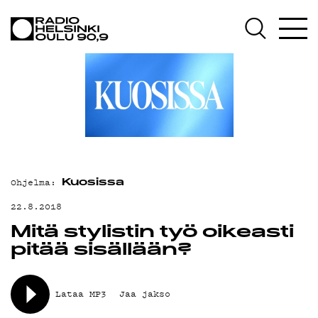
AJANKOHTAISTA
OHJELMAT
TEKIJÄT
ON-DEMAND
PODCAST
MAINOSTA
Ohjelma:
Kuosissa
YHTEYSTIEDOT
22.8.2018
Mitä stylistin työ oikeasti
G LIVELAB
pitää sisällään?
YSTÄVÄKLUBI
TIETOSUOJA
Lataa MP3
Jaa jakso