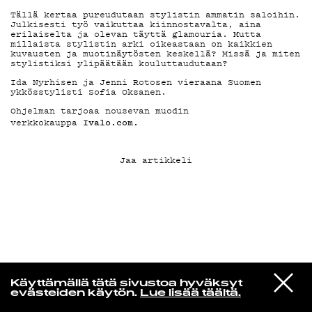
Tällä kertaa pureudutaan stylistin ammatin saloihin.
Julkisesti työ vaikuttaa kiinnostavalta, aina
KIRJAUDU SISÄÄN
erilaiselta ja olevan täyttä glamouria. Mutta
millaista stylistin arki oikeastaan on kaikkien
kuvausten ja muotinäytösten keskellä? Missä ja miten
stylistiksi ylipäätään kouluttaudutaan?
Ida Nyrhisen ja Jenni Rotosen vieraana Suomen
ykkösstylisti Sofia Oksanen.
Ohjelman tarjoaa nousevan muodin
Ivalo.com.
verkkokauppa
Jaa artikkeli
Radio Helsingin aamut
VIESTI
Ariana Grande
Käyttämällä tätä sivustoa hyväksyt
STUDIOON
oh well
evästeiden käytön.
Lue lisää täältä.