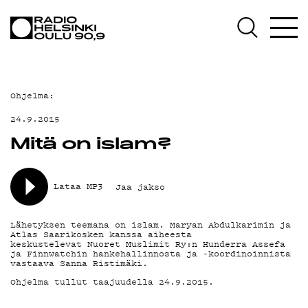
AJANKOHTAISTA
OHJELMAT
TEKIJÄT
Ohjelma:
ON-DEMAND
24.9.2015
PODCAST
Mitä on islam?
MAINOSTA
Lataa MP3
Jaa jakso
YHTEYSTIEDOT
Lähetyksen teemana on islam. Maryan Abdulkarimin ja
G LIVELAB
Atlas Saarikosken kanssa aiheesta
keskustelevat Nuoret Muslimit Ry:n Hunderra Assefa
ja Finnwatchin hankehallinnosta ja -koordinoinnista
YSTÄVÄKLUBI
vastaava Sanna Ristimäki.
Ohjelma tullut taajuudella 24.9.2015.
TIETOSUOJA