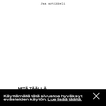
Jaa artikkeli
KIRJAUDU SISÄÄN
MITÄ TÄÄLLÄ
TAPAHTUU
VIESTI
Secret Circuit
Käyttämällä tätä sivustoa hyväksyt
STUDIOON
Every Day There's Something New To
evästeiden käytön.
Lue lisää täältä.
Say