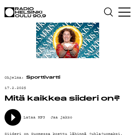
AJANKOHTAISTA
OHJELMAT
TEKIJÄT
ON-DEMAND
PODCAST
MAINOSTA
Ohjelma:
Sporttivartti
YHTEYSTIEDOT
17.2.2025
Mitä kaikkea siideri on?
G LIVELAB
YSTÄVÄKLUBI
Lataa MP3
Jaa jakso
TIETOSUOJA
Siideri on Suomessa koettu lähinnä juhlajuomaksi,