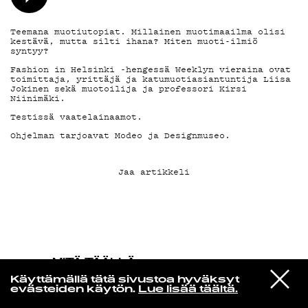
KIRJAUDU SISÄÄN
Teemana muotiutopiat. Millainen muotimaailma olisi
kestävä, mutta silti ihana? Miten muoti-ilmiö
syntyy?
Fashion in Helsinki -hengessä Weeklyn vieraina ovat
toimittaja, yrittäjä ja katumuotiasiantuntija Liisa
Jokinen sekä muotoilija ja professori Kirsi
Niinimäki.
Testissä vaatelainaamot.
Ohjelman tarjoavat Modeo ja Designmuseo.
Jaa artikkeli
MITÄ TÄÄLLÄ
TAPAHTUU
VIESTI
Makaya Mccraven
Käyttämällä tätä sivustoa hyväksyt
STUDIOON
This Place That Place
evästeiden käytön.
Lue lisää täältä.