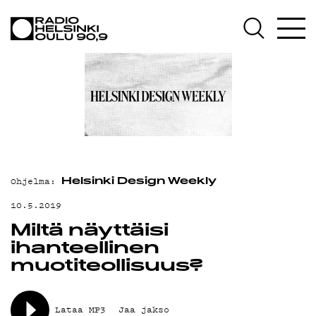
AJANKOHTAISTA
OHJELMAT
TEKIJÄT
ON-DEMAND
PODCAST
MAINOSTA
Ohjelma:
Helsinki Design Weekly
YHTEYSTIEDOT
10.5.2019
Miltä näyttäisi
G LIVELAB
ihanteellinen
YSTÄVÄKLUBI
muotiteollisuus?
TIETOSUOJA
Lataa MP3
Jaa jakso