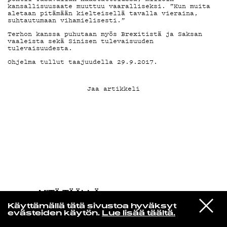
kansallisuusaate muuttuu vaaralliseksi. ”Kun muita
aletaan pitämään kielteisellä tavalla vieraina,
suhtautumaan vihamielisesti.”
KIRJAUDU SISÄÄN
Terhon kanssa puhutaan myös Brexitistä ja Saksan
vaaleista sekä Sinisen tulevaisuuden
tulevaisuudesta.
Ohjelma tullut taajuudella 29.9.2017.
Jaa artikkeli
MITÄ TÄÄLLÄ
TAPAHTUU
VIESTI
Gil Scott-heron
Käyttämällä tätä sivustoa hyväksyt
STUDIOON
The Prisoner
evästeiden käytön.
Lue lisää täältä.