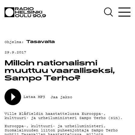
AJANKOHTAISTA
OHJELMAT
TEKIJÄT
Ohjelma:
Tasavalta
ON-DEMAND
29.9.2017
PODCAST
Milloin nationalismi
muuttuu vaaralliseksi,
MAINOSTA
Sampo Terho?
YHTEYSTIEDOT
Lataa MP3
Jaa jakso
G LIVELAB
YSTÄVÄKLUBI
Ville Blåfieldin haastattelussa Eurooppa-,
kulttuuri- ja urheiluministeri Sampo Terho (sin).
TIETOSUOJA
Eurooppa-, kulttuuri- ja urheiluministeri,
Suomalaisuuden liiton puheenjohtaja Sampo Terho
pohtii Tasavallan haastattelussa, milloin