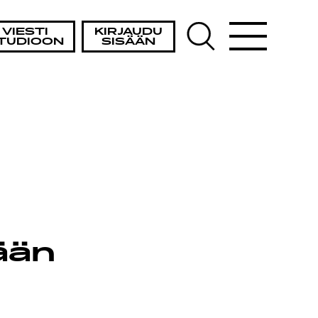
VIESTI
KIRJAUDU
TUDIOON
SISÄÄN
ään