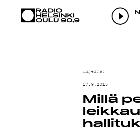
AJANKOHTAI
N
OHJELMAT
TEKIJÄT
Ohjelma:
ON-DEMAND
17.9.2015
PODCAST
Millä p
leikka
MAINOSTA
hallit