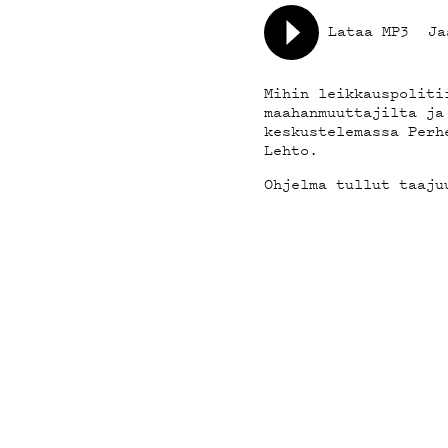
YHTEYSTIED
Lataa MP3
Ja
G LIVELAB
Mihin leikkauspoliti
maahanmuuttajilta ja
keskustelemassa Perh
YSTÄVÄKLUBI
Lehto.
Ohjelma tullut taaju
TIETOSUOJA