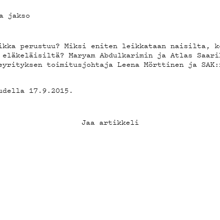
OT
a jakso
ikka perustuu? Miksi eniten leikkataan naisilta, k
 eläkeläisiltä? Maryam Abdulkarimin ja Atlas Saari
eyrityksen toimitusjohtaja Leena Mörttinen ja SAK:
udella 17.9.2015.
Jaa artikkeli