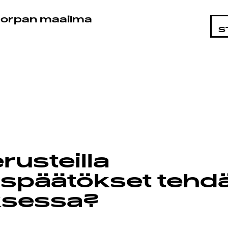
STA
orpan maailma
S
erusteilla
uspäätökset tehd
uksessa?