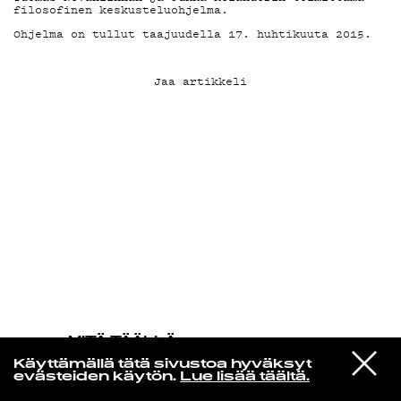
filosofinen keskusteluohjelma.
Ohjelma on tullut taajuudella 17. huhtikuuta 2015.
KIRJAUDU SISÄÄN
Jaa artikkeli
MITÄ TÄÄLLÄ
TAPAHTUU
VIESTI
Scott Walker
Käyttämällä tätä sivustoa hyväksyt
STUDIOON
Amsterdam
evästeiden käytön.
Lue lisää täältä.