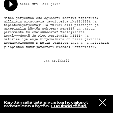
Lataa MP3
Jaa jakso
KIRJAUDU SISÄÄN
Miten järjestää ekologisesti kestävä tapahtuma?
Millaisia mitattavia tavoitteita yksilöillä ja
tapahtumajärjestäjillä tulisi olla päästöjen ja
materiaalin käytön suhteen? Kenellä on vastuu
paremmasta tulevaisuudesta? Ekologisesta
kestävyydestä ja Flow Festivalin hiili- ja
materiaalijalanjälkityökalusta on tässä jaksossa
keskustelemassa D-Matin toimitusjohtaja ja Helsingin
Michael Lettenmeier
yliopiston tutkijatohtori
.
Jaa artikkeli
Edu Kehäkettunen
VIESTI
Mariya Takeuchi
Käyttämällä tätä sivustoa hyväksyt
STUDIOON
シェットランドに頬をうずめて
evästeiden käytön.
Lue lisää täältä.