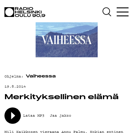
AJANKOHTAISTA
OHJELMAT
TEKIJÄT
ON-DEMAND
PODCAST
MAINOSTA
Ohjelma:
Vaiheessa
YHTEYSTIEDOT
19.8.2014
Merkityksellinen elämä
G LIVELAB
YSTÄVÄKLUBI
Lataa MP3
Jaa jakso
TIETOSUOJA
Mili Kaikkosen vieraana Annu Palmu, Nokian entinen