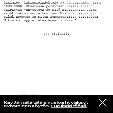
lakimies, lakiasiainjohtaja ja johtoryhmän jäsen
1988-2005. Studiossa pohditaan, miksi ihminen
sairastuu vahvuuteen ja mitä menestyksen tuoma
KIRJAUDU SISÄÄN
vauhtisokeus voi aiheuttaa. Mistä merkitysellinen
elämä koostuu ja miten romahduksista selvitään?
Miten voi oppia rakastamaan itseään?
Jaa artikkeli
MITÄ TÄÄLLÄ
TAPAHTUU
VIESTI
Sven Wunder
Käyttämällä tätä sivustoa hyväksyt
STUDIOON
Easy Going
evästeiden käytön.
Lue lisää täältä.