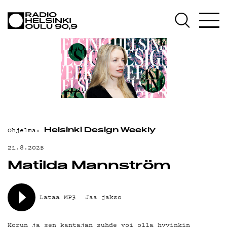
AJANKOHTAISTA
OHJELMAT
TEKIJÄT
ON-DEMAND
PODCAST
MAINOSTA
Ohjelma:
Helsinki Design Weekly
YHTEYSTIEDOT
21.8.2025
Matilda Mannström
G LIVELAB
YSTÄVÄKLUBI
Lataa MP3
Jaa jakso
TIETOSUOJA
Korun ja sen kantajan suhde voi olla hyvinkin