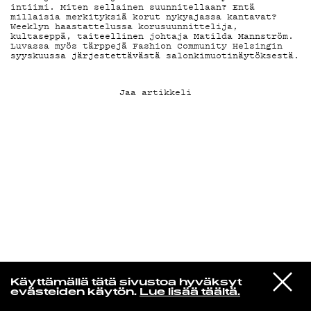
intiimi. Miten sellainen suunnitellaan? Entä
millaisia merkityksiä korut nykyajassa kantavat?
Weeklyn haastattelussa korusuunnittelija,
KIRJAUDU SISÄÄN
kultaseppä, taiteellinen johtaja Matilda Mannström.
Luvassa myös tärppejä Fashion Community Helsingin
syyskuussa järjestettävästä salonkimuotinäytöksestä.
Jaa artikkeli
Radio Helsingin aamut
VIESTI
The Cure
Käyttämällä tätä sivustoa hyväksyt
STUDIOON
Just Like Heaven
evästeiden käytön.
Lue lisää täältä.