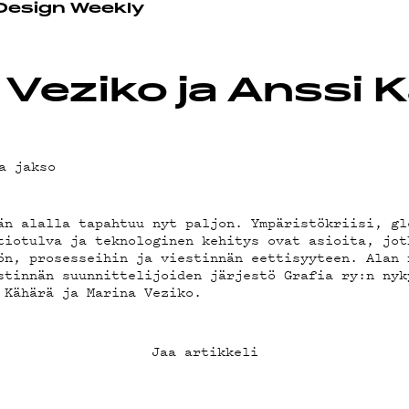
OT
 Design Weekly
 Veziko ja Anssi 
a jakso
än alalla tapahtuu nyt paljon. Ympäristökriisi, gl
tiotulva ja teknologinen kehitys ovat asioita, jot
ön, prosesseihin ja viestinnän eettisyyteen. Alan 
stinnän suunnittelijoiden järjestö Grafia ry:n nyk
 Kähärä ja Marina Veziko.
Jaa artikkeli