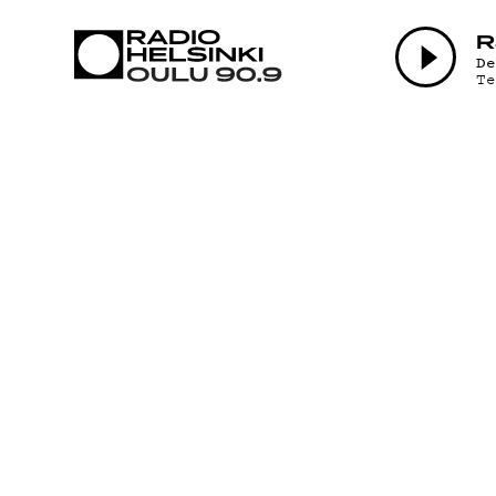
AJANKOHTAI
R
D
T
OHJELMAT
TEKIJÄT
ON-DEMAND
PODCAST
MAINOSTA