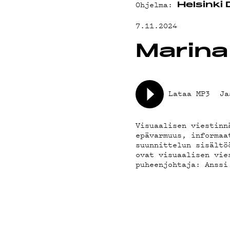
YHTEYSTIED
Ohjelma:
Helsinki
7.11.2024
G LIVELAB
Marina
YSTÄVÄKLUBI
Lataa MP3
Ja
TIETOSUOJA
Visuaalisen viestinn
epävarmuus, informaa
suunnittelun sisältö
ovat visuaalisen vie
puheenjohtaja: Anssi