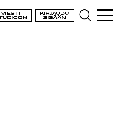
VIESTI
KIRJAUDU
TUDIOON
SISÄÄN