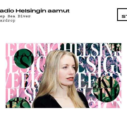
STA
adio Helsingin aamut
eep Sea Diver
S
eardrop