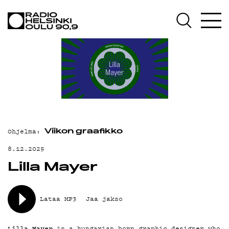
AJANKOHTAISTA
OHJELMAT
TEKIJÄT
ON-DEMAND
PODCAST
MAINOSTA
Ohjelma:
Viikon graafikko
YHTEYSTIEDOT
8.12.2025
Lilla Mayer
G LIVELAB
YSTÄVÄKLUBI
Lataa MP3
Jaa jakso
TIETOSUOJA
Lilla Mayer
is a hungarian born graphic designer who