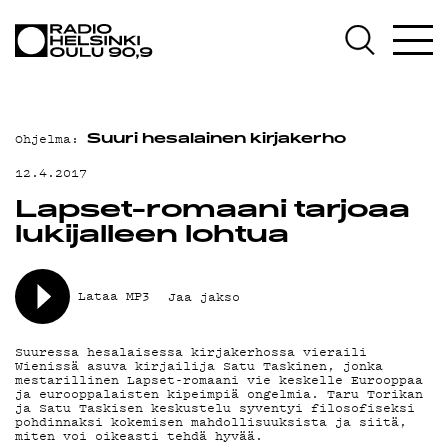
AJANKOHTAISTA
OHJELMAT
TEKIJÄT
Ohjelma:
Suuri hesalainen kirjakerho
ON-DEMAND
12.4.2017
PODCAST
Lapset-romaani tarjoaa
lukijalleen lohtua
MAINOSTA
YHTEYSTIEDOT
Lataa MP3
Jaa jakso
G LIVELAB
Suuressa hesalaisessa kirjakerhossa vieraili
Wienissä asuva kirjailija Satu Taskinen, jonka
YSTÄVÄKLUBI
mestarillinen Lapset-romaani vie keskelle Eurooppaa
ja eurooppalaisten kipeimpiä ongelmia. Taru Torikan
ja Satu Taskisen keskustelu syventyi filosofiseksi
TIETOSUOJA
pohdinnaksi kokemisen mahdollisuuksista ja siitä,
miten voi oikeasti tehdä hyvää.