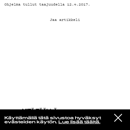
Ohjelma tullut taajuudella 12.4.2017.
KIRJAUDU SISÄÄN
Jaa artikkeli
MITÄ TÄÄLLÄ
TAPAHTUU
VIESTI
John Coltrane
Käyttämällä tätä sivustoa hyväksyt
STUDIOON
Spiral
evästeiden käytön.
Lue lisää täältä.