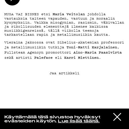
KIRJAUDU SISÄÄN
Maria Veitolan
MUSA VAI BISNES etsi
johdolla
vastauksia taiteen vapauden, vastuun ja moraalin
kysymyksiin. Vaikka misogynian, rasismin, väkivallan
ja rikollisuuden elementtejä ilmenee kaikissa
musiikkigenreissä, tällä viikolla teemoja
tarkastellaan rapin ja metallimusiikin kautta.
Vieraina jaksossa ovat Sibelius-Akatemian professori
Toni-Matti Karjalainen
ja metallimusiikin tutkija
,
Aino-Maria Paasivirta
Fullsteam Agencyn promoottori
Paleface
Karri Miettinen
sekä artisti
eli
.
Jaa artikkeli
VIESTI
Norpan maailma
Käyttämällä tätä sivustoa hyväksyt
STUDIOON
evästeiden käytön.
Lue lisää täältä.