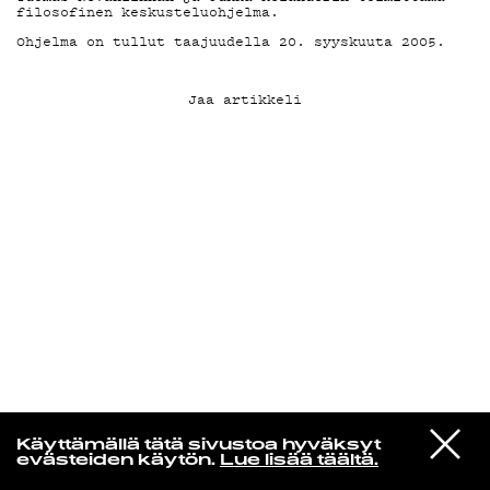
filosofinen keskusteluohjelma.
Ohjelma on tullut taajuudella 20. syyskuuta 2005.
KIRJAUDU SISÄÄN
Jaa artikkeli
Laura Friman
VIESTI
Dj Kridlokk
Käyttämällä tätä sivustoa hyväksyt
STUDIOON
Hai
evästeiden käytön.
Lue lisää täältä.