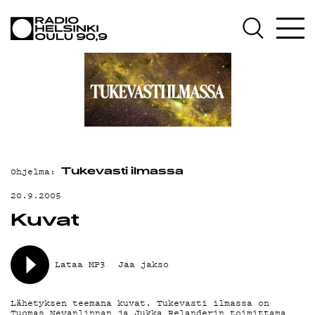
AJANKOHTAISTA
OHJELMAT
TEKIJÄT
ON-DEMAND
PODCAST
Ohjelma:
MAINOSTA
Tukevasti ilmassa
20.9.2005
YHTEYSTIEDOT
Kuvat
G LIVELAB
YSTÄVÄKLUBI
Lataa MP3
Jaa jakso
TIETOSUOJA
Lähetyksen teemana kuvat. Tukevasti ilmassa on
Tuomas Nevanlinnan ja Jukka Relanderin toimittama