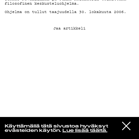
filosofinen keskusteluohjelma.
Ohjelma on tullut taajuudella 30. lokakuuta 2006.
KIRJAUDU SISÄÄN
Jaa artikkeli
Laura Friman
VIESTI
Steve Lacy feat. SZA
Käyttämällä tätä sivustoa hyväksyt
STUDIOON
is it cool?
evästeiden käytön.
Lue lisää täältä.