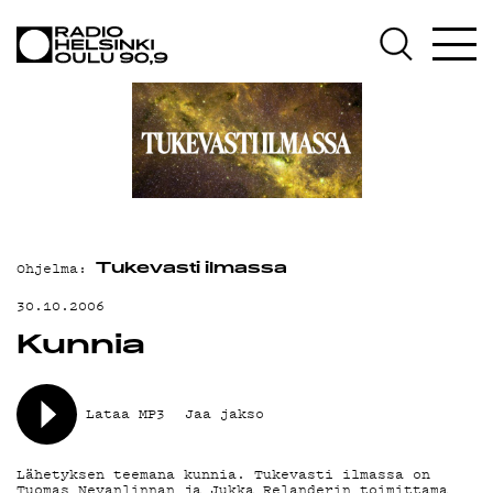
AJANKOHTAISTA
OHJELMAT
TEKIJÄT
ON-DEMAND
PODCAST
Ohjelma:
MAINOSTA
Tukevasti ilmassa
30.10.2006
YHTEYSTIEDOT
Kunnia
G LIVELAB
YSTÄVÄKLUBI
Lataa MP3
Jaa jakso
TIETOSUOJA
Lähetyksen teemana kunnia. Tukevasti ilmassa on
Tuomas Nevanlinnan ja Jukka Relanderin toimittama