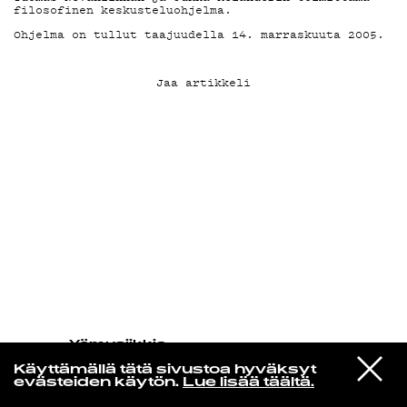
filosofinen keskusteluohjelma.
Ohjelma on tullut taajuudella 14. marraskuuta 2005.
KIRJAUDU SISÄÄN
Jaa artikkeli
Yö­mu­siik­kia
Gil Scott-heron Reimagining By
VIESTI
Makaya Mccraven
Käyttämällä tätä sivustoa hyväksyt
STUDIOON
Im New Here
evästeiden käytön.
Lue lisää täältä.