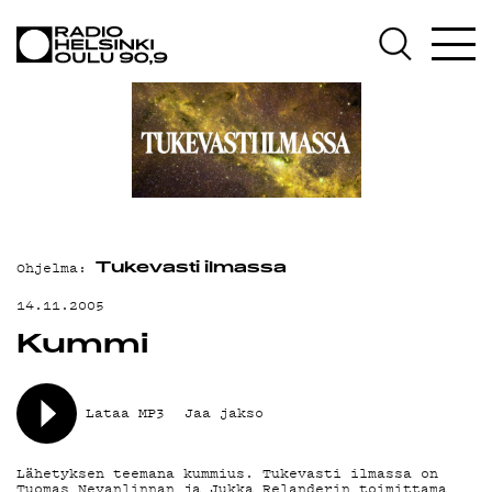
AJANKOHTAISTA
OHJELMAT
TEKIJÄT
ON-DEMAND
PODCAST
Ohjelma:
MAINOSTA
Tukevasti ilmassa
14.11.2005
YHTEYSTIEDOT
Kummi
G LIVELAB
YSTÄVÄKLUBI
Lataa MP3
Jaa jakso
TIETOSUOJA
Lähetyksen teemana kummius. Tukevasti ilmassa on
Tuomas Nevanlinnan ja Jukka Relanderin toimittama